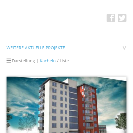
WEITERE AKTUELLE PROJEKTE
Darstellung |
Kacheln
/
Liste