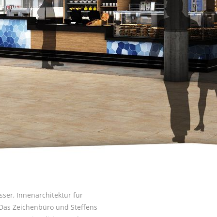
sser
, Innenarchitektur für
 Das Zeichenbüro und
Steffens