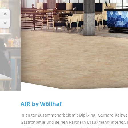
AIR by Wöllhaf
In enger Zusammenarbeit mit
Dipl.-Ing. Gerhard Kaltwa
Gastronomie und seinen Partnern
Braukmann-interior
,