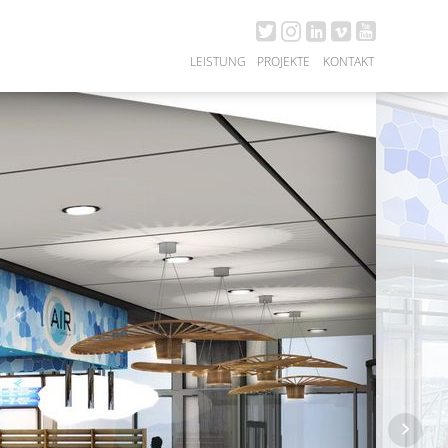
LEISTUNG
PROJEKTE
KONTAKT
ARCHITEKTUR
ALLE
INNENARCHITEKTUR
ARCHITEKTUR
GASTRONOMIE
INNENARCHITEKTUR
MESSE/ LADENBAU
GASTRONOMIE
PRODUKT/ OBJEKT
MESSE / LADENBAU
ANIMATION
PRODUKT / OBJEKT
ANIMATION